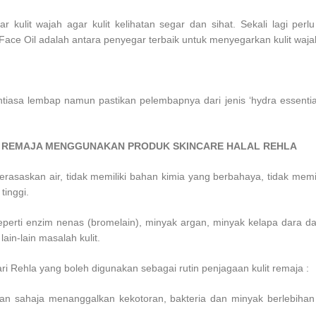
kulit wajah agar kulit kelihatan segar dan sihat. Sekali lagi per
ace Oil adalah antara penyegar terbaik untuk menyegarkan kulit waja
iasa lembap namun pastikan pelembapnya dari jenis ‘hydra essential’
K REMAJA MENGGUNAKAN PRODUK SKINCARE HALAL REHLA
rasaskan air, tidak memiliki bahan kimia yang berbahaya, tidak memi
tinggi.
seperti enzim nenas (bromelain), minyak argan, minyak kelapa dara d
in-lain masalah kulit.
ri Rehla yang boleh digunakan sebagai rutin penjagaan kulit remaja :
n sahaja menanggalkan kekotoran, bakteria dan minyak berlebihan mal