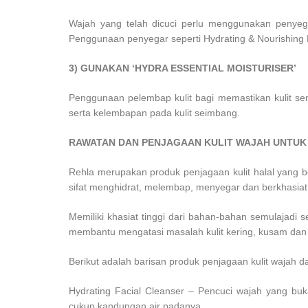
Wajah yang telah dicuci perlu menggunakan penyegar 
Penggunaan penyegar seperti Hydrating & Nourishing F
3) GUNAKAN ‘HYDRA ESSENTIAL MOISTURISER’
Penggunaan pelembap kulit bagi memastikan kulit sent
serta kelembapan pada kulit seimbang.
RAWATAN DAN PENJAGAAN KULIT WAJAH UNTU
Rehla merupakan produk penjagaan kulit halal yang be
sifat menghidrat, melembap, menyegar dan berkhasiat 
Memiliki khasiat tinggi dari bahan-bahan semulajadi 
membantu mengatasi masalah kulit kering, kusam dan la
Berikut adalah barisan produk penjagaan kulit wajah da
Hydrating Facial Cleanser – Pencuci wajah yang buka
cukup kandungan air padanya.