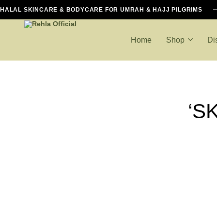
HALAL SKINCARE & BODYCARE FOR UMRAH & HAJJ PILGRIMS
Home
Shop
Di
Rehla
Halal
Official
Essentials
For
Hajj
‘S
And
Umrah