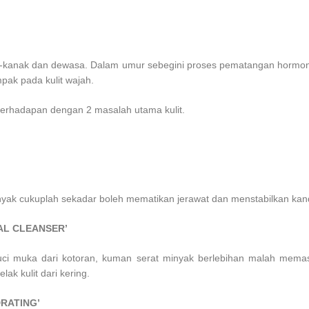
k-kanak dan dewasa. Dalam umur sebegini proses pematangan hormon
pak pada kulit wajah.
berhadapan dengan 2 masalah utama kulit.
nyak cukuplah sekadar boleh mematikan jerawat dan menstabilkan kand
IAL CLEANSER’
uci muka dari kotoran, kuman serat minyak berlebihan malah memast
k kulit dari kering.
RATING’