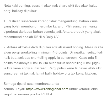
Nota kaki penting: pssst ni akak nak share sikit tips akak kalau
pergi holiday di pulau:
1. Pastikan sunscreen korang tidak mengandungi bahan kimia
yang boleh membunuh terumbu karang. Pilih sunscreen yang
diperbuat daripada bahan semula jadi. Antara produk yang akak
recommend adalah REHLA Daily UV.
2. Antara aktiviti-aktiviti di pulau adalah island hoping. Masa ni kita
akan pergi snorkelling minimum 4-5 points. Di ingatkan setiap kali
naik boat selepas snorkelling apply la sunscreen. Kalau ada 5
points maknanya 5 kali la kita akan turun snorkelling 5 kali jugak
la kita kene apply sunscreen. Pergi pulau kene la pakai lebih sikit
sunscreen ni tak nak la nnt balik holiday org tak kenal kitakan.
Semoga tips di atas membantu anda
semua. Layari
https://www.rehlaglobal.com
untuk ketahui lebih
lanjut berkenaan produk REHLA.