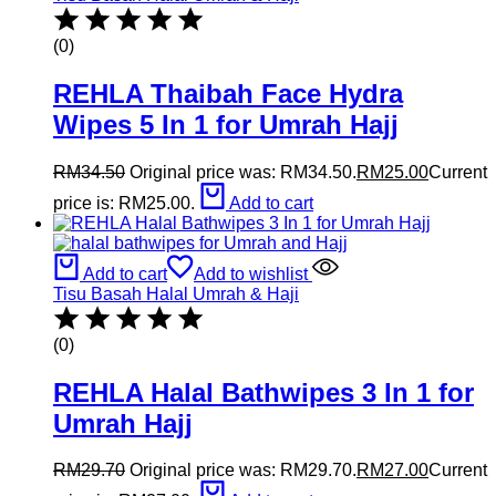
(0)
REHLA Thaibah Face Hydra
Wipes 5 In 1 for Umrah Hajj
RM
34.50
Original price was: RM34.50.
RM
25.00
Current
price is: RM25.00.
Add to cart
Add to cart
Add to wishlist
Tisu Basah Halal Umrah & Haji
(0)
REHLA Halal Bathwipes 3 In 1 for
Umrah Hajj
RM
29.70
Original price was: RM29.70.
RM
27.00
Current