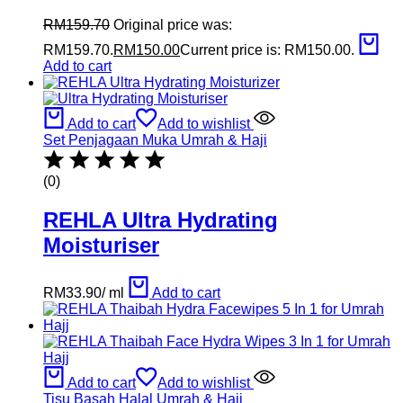
RM
159.70
Original price was:
RM159.70.
RM
150.00
Current price is: RM150.00.
Add to cart
Add to cart
Add to wishlist
Set Penjagaan Muka Umrah & Haji
(0)
REHLA Ultra Hydrating
Moisturiser
RM
33.90
/
ml
Add to cart
Add to cart
Add to wishlist
Tisu Basah Halal Umrah & Haji