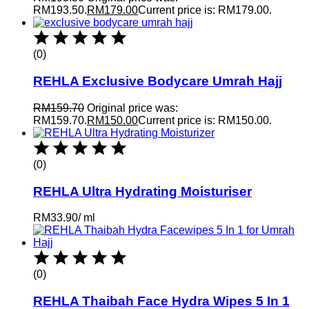
RM193.50.
RM
179.00
Current price is: RM179.00.
(0)
REHLA Exclusive Bodycare Umrah Hajj
RM
159.70
Original price was:
RM159.70.
RM
150.00
Current price is: RM150.00.
(0)
REHLA Ultra Hydrating Moisturiser
RM
33.90
/
ml
(0)
REHLA Thaibah Face Hydra Wipes 5 In 1