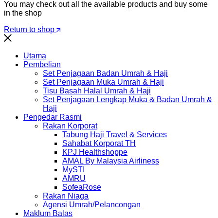
You may check out all the available products and buy some
in the shop
Return to shop
Utama
Pembelian
Set Penjagaan Badan Umrah & Haji
Set Penjagaan Muka Umrah & Haji
Tisu Basah Halal Umrah & Haji
Set Penjagaan Lengkap Muka & Badan Umrah &
Haji
Pengedar Rasmi
Rakan Korporat
Tabung Haji Travel & Services
Sahabat Korporat TH
KPJ Healthshoppe
AMAL By Malaysia Airliness
MySTI
AMRU
SofeaRose
Rakan Niaga
Agensi Umrah/Pelancongan
Maklum Balas