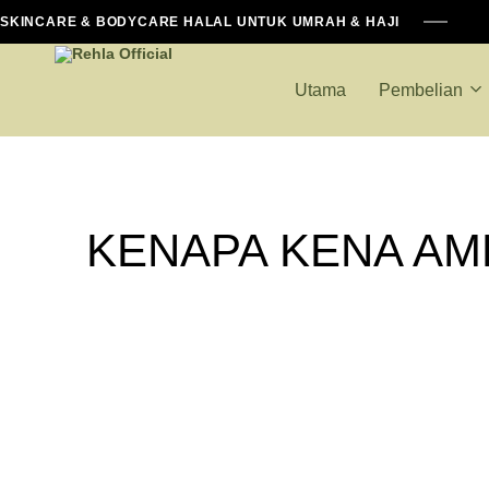
SKINCARE & BODYCARE HALAL UNTUK UMRAH & HAJI
Utama
Pembelian
Rehla
Keperluan
Official
Halal
Lengkap
untuk
KENAPA KENA AMB
Haji
dan
Umrah