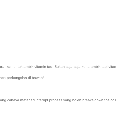
sarankan untuk ambik vitamin tau. Bukan saja-saja kena ambik tapi vitam
baca perkongsian di bawah!
lang cahaya matahari interupt process yang boleh breaks down the col