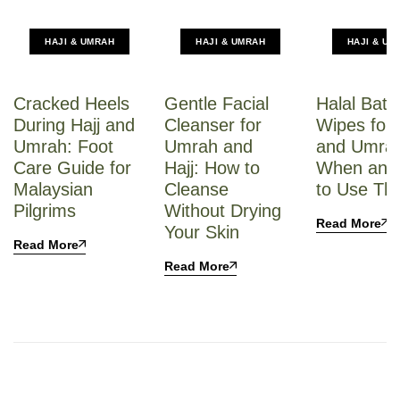
HAJI & UMRAH
HAJI & UMRAH
HAJI & UM
Cracked Heels
Gentle Facial
Halal Bath
During Hajj and
Cleanser for
Wipes for 
Umrah: Foot
Umrah and
and Umra
Care Guide for
Hajj: How to
When and
Malaysian
Cleanse
to Use Th
Pilgrims
Without Drying
Read More
Your Skin
Read More
Read More