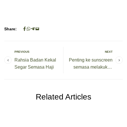
Share:
PREVIOUS
NEXT
Rahsia Badan Kekal
Penting ke sunscreen
Segar Semasa Haji
semasa melakukan
ibadah Haji Umrah?
Related Articles