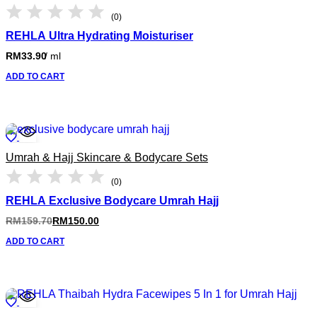
(0)
REHLA Ultra Hydrating Moisturiser
RM
33.90
/
ml
ADD TO CART
Umrah & Hajj Skincare & Bodycare Sets
(0)
REHLA Exclusive Bodycare Umrah Hajj
RM
159.70
RM
150.00
ADD TO CART