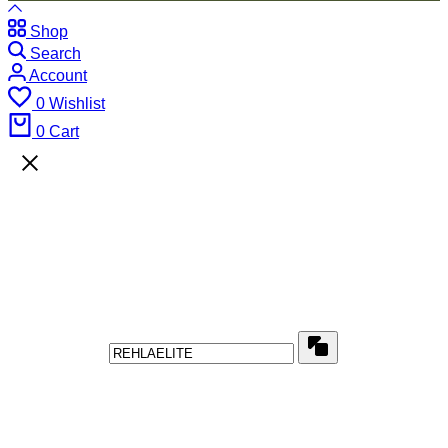
Shop
Search
Account
0
Wishlist
0
Cart
Wait! Before You Leave...
Get this special VOUCHER
Use above code to get a discount of for your first
order when checkout