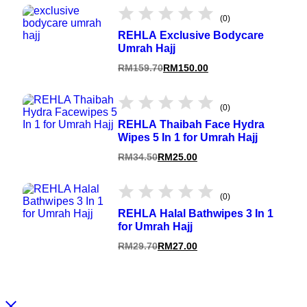
(0)
REHLA Exclusive Bodycare
Umrah Hajj
RM
159.70
RM
150.00
(0)
REHLA Thaibah Face Hydra
Wipes 5 In 1 for Umrah Hajj
RM
34.50
RM
25.00
(0)
REHLA Halal Bathwipes 3 In 1
for Umrah Hajj
RM
29.70
RM
27.00