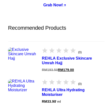
Grab Now!
Recommended Products
(0)
REHLA Exclusive Skincare
Umrah Hajj
RM
193.50
RM
179.00
(0)
REHLA Ultra Hydrating
Moisturiser
RM
33.90
/
ml