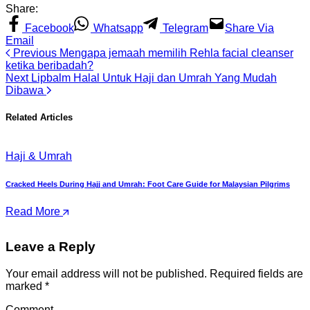
Share:
Facebook
Whatsapp
Telegram
Share Via
Email
Previous
Mengapa jemaah memilih Rehla facial cleanser
ketika beribadah?
Next
Lipbalm Halal Untuk Haji dan Umrah Yang Mudah
Dibawa
Related Articles
Haji & Umrah
H
Cracked Heels During Hajj and Umrah: Foot Care Guide for Malaysian Pilgrims
G
S
Read More
Leave a Reply
Your email address will not be published.
Required fields are
marked
*
Comment