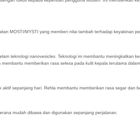
n dengan fokus kepada keperluan pengguna Muslim. Ini memberikan 
berkaitan MOSTI/MYSTI yang memberi nilai tambah terhadap keyakinan
lam teknologi nanovesicles. Teknologi ini membantu meningkatkan keb
 membantu memberikan rasa selesa pada kulit kepala terutama dala
ak aktif sepanjang hari. Rehla membantu memberikan rasa segar dan 
h kerana mudah dibawa dan digunakan sepanjang perjalanan.