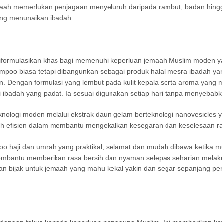
maah memerlukan penjagaan menyeluruh daripada rambut, badan hingg
ang menunaikan ibadah.
ng diformulasikan khas bagi memenuhi keperluan jemaah Muslim moden
hampoo biasa tetapi dibangunkan sebagai produk halal mesra ibadah
ian. Dengan formulasi yang lembut pada kulit kepala serta aroma ya
 ibadah yang padat. Ia sesuai digunakan setiap hari tanpa menyebabka
nologi moden melalui ekstrak daun gelam berteknologi nanovesicles y
 lebih efisien dalam membantu mengekalkan kesegaran dan keselesaan r
o haji dan umrah yang praktikal, selamat dan mudah dibawa ketika mus
embantu memberikan rasa bersih dan nyaman selepas seharian melaku
an bijak untuk jemaah yang mahu kekal yakin dan segar sepanjang pe