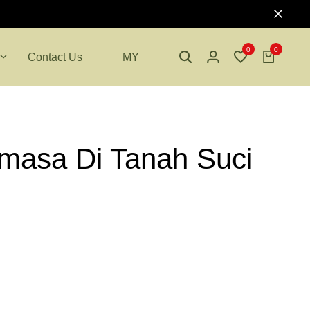
0
0
Contact Us
MY
masa Di Tanah Suci