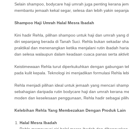
Selain shampoo, bodycare haji umrah juga penting kerana je
membantu jemaah kekal segar, selesa dan lebih yakin sepanj
Shampoo Haji Umrah Halal Mesra Ibadah
Kini hadir Rehla, pilihan shampoo untuk haji dan umrah ya
diri sepanjang berada di Tanah Suci. Rehla bukan sekadar s
praktikal dan menenangkan ketika menjalani rutin ibadah har
dan selesa walaupun dalam keadaan cuaca panas serta aktiviti
Keistimewaan Rehla turut diperkukuhkan dengan gabungan tek
pada kulit kepala. Teknologi ini menjadikan formulasi Rehla
Rehla menjadi pilihan ideal untuk jemaah yang mencari shampo
sebahagian daripada rutin bodycare haji dan umrah kerana m
moden dan keselesaan penggunaan, Rehla hadir sebagai pilih
Kelebihan Rehla Yang Membezakan Dengan Produk Lain
Halal Mesra Ibadah