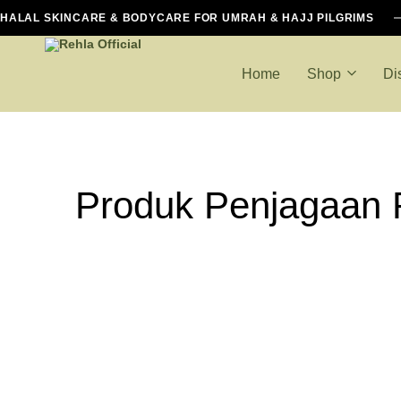
HALAL SKINCARE & BODYCARE FOR UMRAH & HAJJ PILGRIMS
Home
Shop
Di
Rehla
Halal
Official
Essentials
For
Hajj
Produk Penjagaan 
And
Umrah