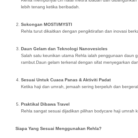
Rehla mempunyai ciri halal mesra ibadah dan dibangunka
lebih tenang ketika beribadah.
Sokongan MOSTI/MYSTI
Rehla turut dikaitkan dengan pengiktirafan dan inovasi 
Daun Gelam dan Teknologi Nanovesicles
Salah satu keunikan utama Rehla ialah penggunaan daun ge
rambut.Daun gelam terkenal dengan sifat menyegarkan dan
Sesuai Untuk Cuaca Panas & Aktiviti Padat
Ketika haji dan umrah, jemaah sering berpeluh dan berger
Praktikal Dibawa Travel
Rehla sangat sesuai dijadikan pilihan bodycare haji umra
Siapa Yang Sesuai Menggunakan Rehla?