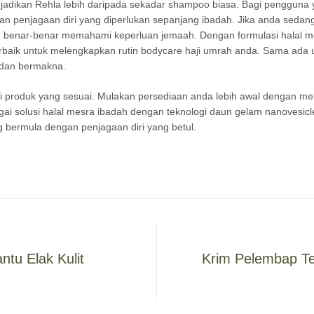
jadikan Rehla lebih daripada sekadar shampoo biasa. Bagi pengguna 
 penjagaan diri yang diperlukan sepanjang ibadah. Jika anda sedan
ng benar-benar memahami keperluan jemaah. Dengan formulasi halal m
rbaik untuk melengkapkan rutin bodycare haji umrah anda. Sama ada u
l dan bermakna.
i produk yang sesuai. Mulakan persediaan anda lebih awal dengan m
ai solusi halal mesra ibadah dengan teknologi daun gelam nanovesicl
 bermula dengan penjagaan diri yang betul.
tu Elak Kulit
Krim Pelembap Te