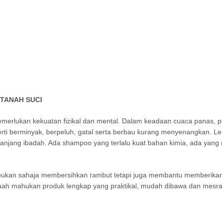
 TANAH SUCI
erlukan kekuatan fizikal dan mental. Dalam keadaan cuaca panas, per
ti berminyak, berpeluh, gatal serta berbau kurang menyenangkan. Le
anjang ibadah. Ada shampoo yang terlalu kuat bahan kimia, ada yang m
g bukan sahaja membersihkan rambut tetapi juga membantu memberika
aah mahukan produk lengkap yang praktikal, mudah dibawa dan mesra