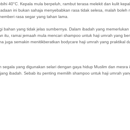
ihi 40°C. Kepala mula berpeluh, rambut terasa melekit dan kulit ke
Keadaan ini bukan sahaja menyebabkan rasa tidak selesa, malah bole
memberi rasa segar yang tahan lama.
i bahan yang tidak jelas sumbernya. Dalam ibadah yang memerlukan k
an itu, ramai jemaah mula mencari shampoo untuk haji umrah yang ben
na juga semakin menitikberatkan bodycare haji umrah yang praktikal 
n segala yang digunakan selari dengan gaya hidup Muslim dan mesra i
jang ibadah. Sebab itu penting memilih shampoo untuk haji umrah yang 