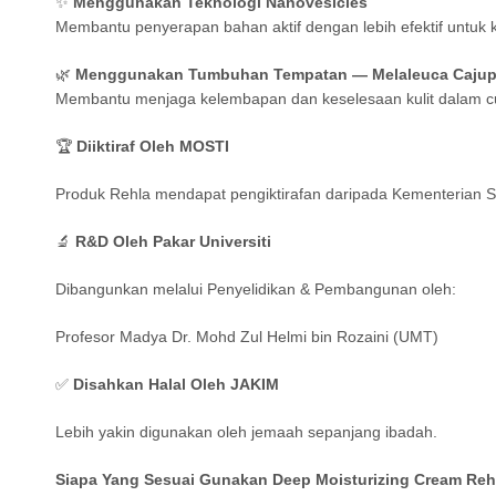
✨
Menggunakan Teknologi Nanovesicles
Membantu penyerapan bahan aktif dengan lebih efektif untuk k
🌿
Menggunakan Tumbuhan Tempatan — Melaleuca Cajup
Membantu menjaga kelembapan dan keselesaan kulit dalam c
🏆
Diiktiraf Oleh MOSTI
Produk Rehla mendapat pengiktirafan daripada Kementerian Sa
🔬
R&D Oleh Pakar Universiti
Dibangunkan melalui Penyelidikan & Pembangunan oleh:
Profesor Madya Dr. Mohd Zul Helmi bin Rozaini (UMT)
✅
Disahkan Halal Oleh JAKIM
Lebih yakin digunakan oleh jemaah sepanjang ibadah.
Siapa Yang Sesuai Gunakan Deep Moisturizing Cream Reh