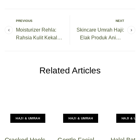
PREVIOUS
NEXT
Moisturizer Rehla:
Skincare Umrah Haji:
Rahsia Kulit Kekal
Elak Produk Animal
Lembap & Sihat
Based Tanpa Halal
Sepanjang Haji dan
JAKIM, Ini Solusi Yang
Umrah
Lebih Selamat
Related Articles
HAJI & UMRAH
HAJI & UMRAH
HAJI & UM