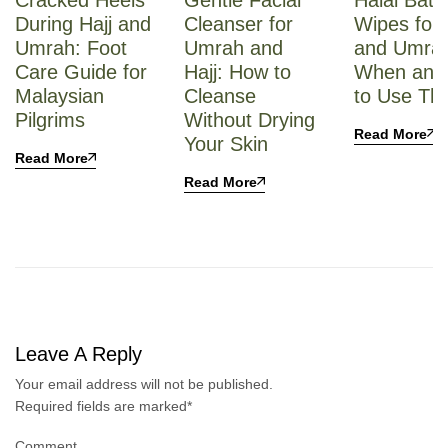
Cracked Heels
Gentle Facial
Halal Bath
During Hajj and
Cleanser for
Wipes for 
Umrah: Foot
Umrah and
and Umra
Care Guide for
Hajj: How to
When and
Malaysian
Cleanse
to Use Th
Pilgrims
Without Drying
Read More
Your Skin
Read More
Read More
Leave A Reply
Your email address will not be published.
Required fields are marked
*
Comment